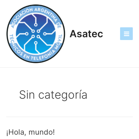
Skip
Main
to
Men
content
Asatec
Sin categoría
¡Hola, mundo!
¡Hola,
mundo!